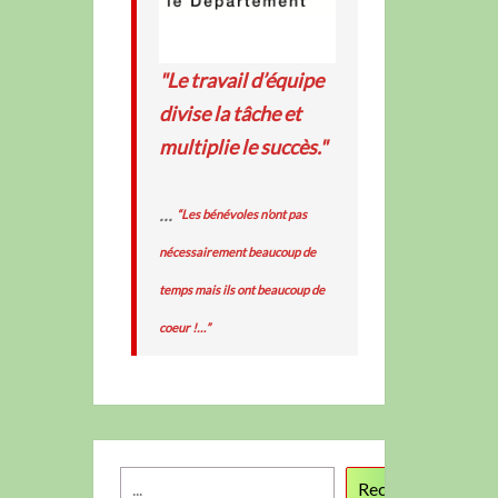
"Le travail d’équipe
divise la tâche et
multiplie le succès."
...
“Les bénévoles n’ont pas
nécessairement beaucoup de
temps mais ils ont beaucoup de
coeur !…”
Recherche