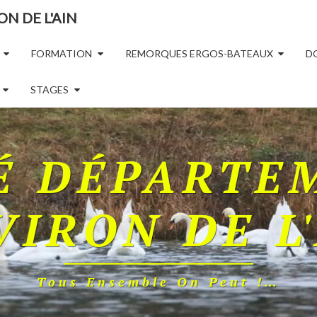
N DE L'AIN
FORMATION
REMORQUES ERGOS-BATEAUX
D
STAGES
É DÉPARTE
VIRON DE L
Tous Ensemble On Peut !…