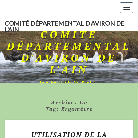
Togg
navig
COMITÉ DÉPARTEMENTAL D'AVIRON DE
L'AIN
COMITÉ
DÉPARTEMENTAL
D'AVIRON DE
L'AIN
Tous Ensemble On Peut !…
Archives De
Tag:
Ergomètre
UTILISATION DE LA