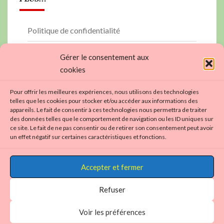
Politique de confidentialité
PLAN DU SITE
Gérer le consentement aux
cookies
contactez nous…
Pour offrir les meilleures expériences, nous utilisons des technologies
Politique de cookies (UE)
telles que les cookies pour stocker et/ou accéder aux informations des
appareils. Le fait de consentir à ces technologies nous permettra de traiter
https://aviron01.fr
des données telles que le comportement de navigation ou les ID uniques sur
ce site. Le fait de ne pas consentir ou de retirer son consentement peut avoir
un effet négatif sur certaines caractéristiques et fonctions.
Accepter et fermer
Refuser
Voir les préférences