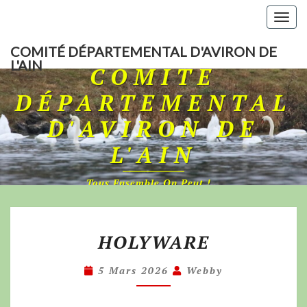
Togg
navig
COMITÉ DÉPARTEMENTAL D'AVIRON DE
L'AIN
COMITÉ
DÉPARTEMENTAL
D'AVIRON DE
L'AIN
Tous Ensemble On Peut !…
HOLYWARE
5 Mars 2026
Webby