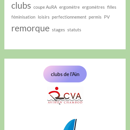
clubs
coupe AuRA
ergomètre
ergomètres
filles
féminisation
loisirs
perfectionnement
permis
PV
remorque
stages
statuts
clubs de l'Ain