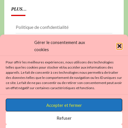
PLUS…
Politique de confidentialité
PLAN DU SITE
Gérer le consentement aux
cookies
contactez nous…
Pour offrir les meilleures expériences, nous utilisons des technologies
Politique de cookies (UE)
telles que les cookies pour stocker et/ou accéder aux informations des
appareils. Le fait de consentir à ces technologies nous permettra de traiter
https://aviron01.fr
des données telles que le comportement de navigation ou les ID uniques sur
ce site. Le fait de ne pas consentir ou de retirer son consentement peut avoir
un effet négatif sur certaines caractéristiques et fonctions.
Accepter et fermer
Refuser