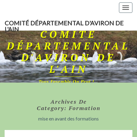
Togg
navig
COMITÉ DÉPARTEMENTAL D'AVIRON DE
L'AIN
COMITÉ
DÉPARTEMENTAL
D'AVIRON DE
L'AIN
Tous Ensemble On Peut !…
Archives De
Category:
Formation
mise en avant des formations