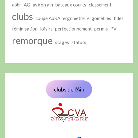
abhr
AG
aviron ain
bateaux courts
classement
clubs
coupe AuRA
ergomètre
ergomètres
filles
féminisation
loisirs
perfectionnement
permis
PV
remorque
stages
statuts
clubs de l'Ain