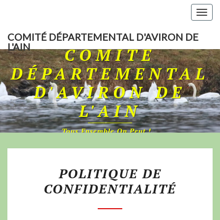
Togg
navig
COMITÉ DÉPARTEMENTAL D'AVIRON DE
L'AIN
COMITÉ
DÉPARTEMENTAL
D'AVIRON DE
L'AIN
Tous Ensemble On Peut !…
POLITIQUE DE
CONFIDENTIALITÉ