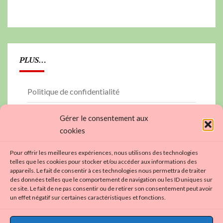
PLUS…
Politique de confidentialité
PLAN DU SITE
Gérer le consentement aux
cookies
contactez nous…
Pour offrir les meilleures expériences, nous utilisons des technologies
Politique de cookies (UE)
telles que les cookies pour stocker et/ou accéder aux informations des
appareils. Le fait de consentir à ces technologies nous permettra de traiter
https://aviron01.fr
des données telles que le comportement de navigation ou les ID uniques sur
ce site. Le fait de ne pas consentir ou de retirer son consentement peut avoir
un effet négatif sur certaines caractéristiques et fonctions.