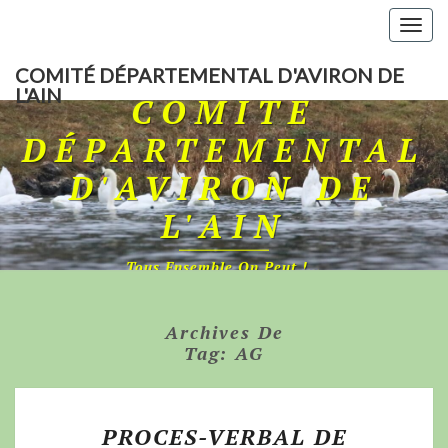
Togg
navig
COMITÉ DÉPARTEMENTAL D'AVIRON DE
L'AIN
COMITÉ
DÉPARTEMENTAL
D'AVIRON DE
L'AIN
Tous Ensemble On Peut !…
Archives De
Tag:
AG
PROCES-VERBAL DE