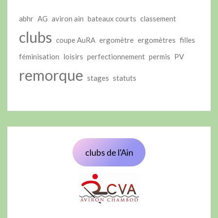
abhr
AG
aviron ain
bateaux courts
classement
clubs
coupe AuRA
ergomètre
ergomètres
filles
féminisation
loisirs
perfectionnement
permis
PV
remorque
stages
statuts
clubs de l'Ain