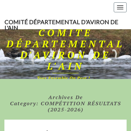
Togg
navig
COMITÉ DÉPARTEMENTAL D'AVIRON DE
L'AIN
COMITÉ
DÉPARTEMENTAL
D'AVIRON DE
L'AIN
Tous Ensemble On Peut !…
Archives De
Category:
COMPÉTITION RÉSULTATS
(2025-2026)