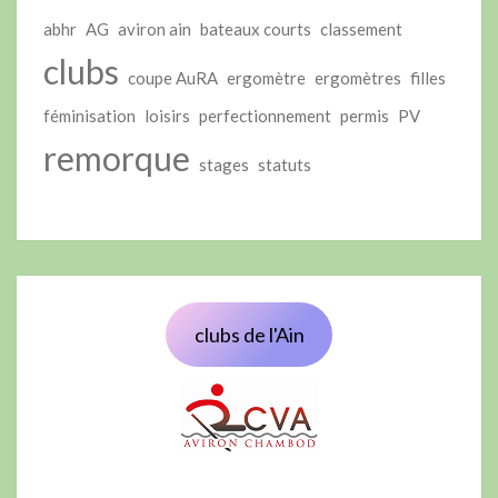
abhr
AG
aviron ain
bateaux courts
classement
clubs
coupe AuRA
ergomètre
ergomètres
filles
féminisation
loisirs
perfectionnement
permis
PV
remorque
stages
statuts
clubs de l'Ain