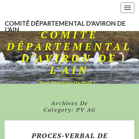
Togg
navig
COMITÉ DÉPARTEMENTAL D'AVIRON DE
L'AIN
COMITÉ
DÉPARTEMENTAL
D'AVIRON DE
L'AIN
Tous Ensemble On Peut !…
Archives De
Category:
PV AG
PROCES-VERBAL DE