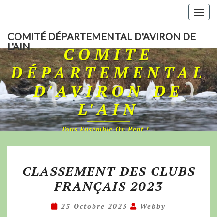
Togg
navig
COMITÉ DÉPARTEMENTAL D'AVIRON DE
L'AIN
COMITÉ
DÉPARTEMENTAL
D'AVIRON DE
L'AIN
Tous Ensemble On Peut !…
CLASSEMENT DES CLUBS
FRANÇAIS 2023
25 Octobre 2023
Webby