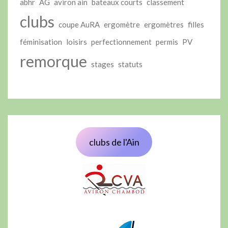
abhr
AG
aviron ain
bateaux courts
classement
clubs
coupe AuRA
ergomètre
ergomètres
filles
féminisation
loisirs
perfectionnement
permis
PV
remorque
stages
statuts
clubs de l'Ain