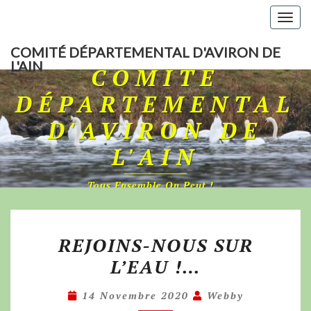
Togg
navig
COMITÉ DÉPARTEMENTAL D'AVIRON DE
L'AIN
COMITÉ
DÉPARTEMENTAL
D'AVIRON DE
L'AIN
Tous Ensemble On Peut !…
REJOINS-NOUS SUR
L’EAU !…
14 Novembre 2020
Webby