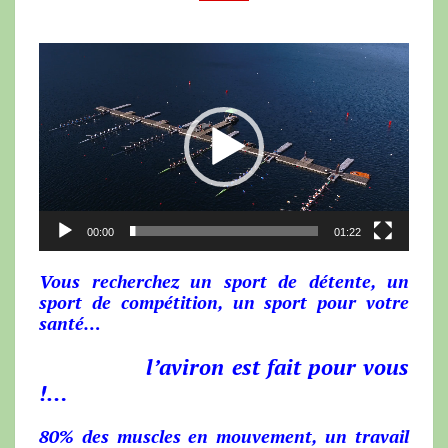
Lecteur
vidéo
00:00
01:22
Vous recherchez un sport de détente, un
sport de compétition, un sport pour votre
santé…
l’aviron est fait pour vous
!…
80% des muscles en mouvement, un travail