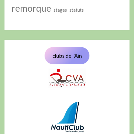
remorque
stages
statuts
clubs de l'Ain