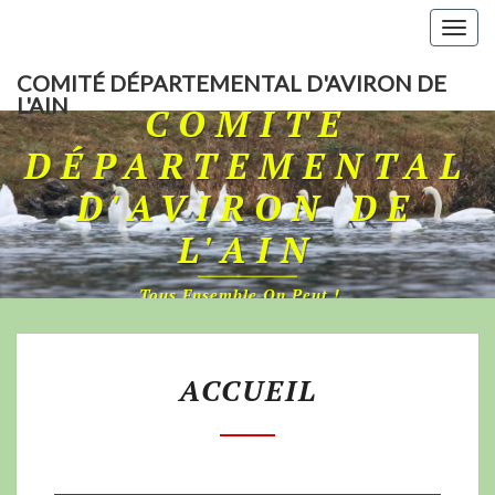
Togg
navig
COMITÉ DÉPARTEMENTAL D'AVIRON DE
L'AIN
COMITÉ
DÉPARTEMENTAL
D'AVIRON DE
L'AIN
Tous Ensemble On Peut !…
ACCUEIL