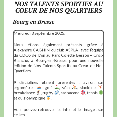
NOS TALENTS SPORTIFS AU
COEUR DE NOS QUARTIERS
Bourg en Bresse
Mercredi 3 septembre 2025,
Nous étions également présents grâce à
Alexandre CAGNIN du club ASPLA avec l’équipe
du CDOS de l’Ain au Parc Colette Besson – Croix
Blanche, à Bourg-en-Bresse, pour une nouvelle
édition de Nos Talents Sportifs au Cœur de Nos
Quartiers.
9 disciplines étaient présentes : aviron sur
ergomètres
, golf
, vélo
, slackline
,
breakdance
, rugby
, sarbacane
, tennis
et quiz olympique
.
Vous pouvez retrouver les infos et les images sur
ce lien…