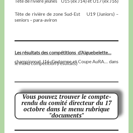
Tête de rivière jeunes U15 (ex J14) et U17 (ex J16)
Tête de rivière de zone Sud-Est U19 (Juniors) –
seniors – para-aviron
Les résultats des compétitions d’Aiguebelette…
championnat J16 d’automne et Coupe AuRA… dans
le menu compétition (résultats)
Vous pouvez trouver le compte-
rendu du comité directeur du 17
octobre dans le menu rubrique
"documents"