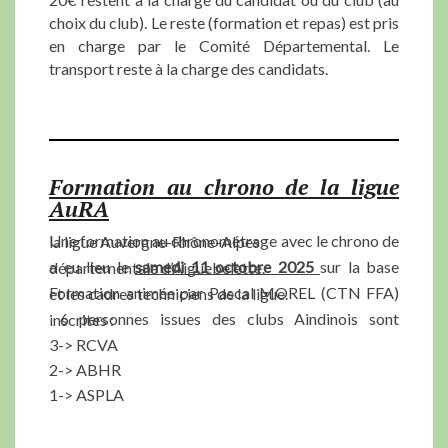
choix du club). Le reste (formation et repas) est pris
en charge par le Comité Départemental. Le
transport reste à la charge des candidats.
Formation au chrono de la ligue
AuRA
Une formation au chronométrage avec le chrono de la ligue Auvergne-Rhône-Alpes
a eu lieu le
samedi 11 octobre 2025
sur la base départementale d’Aiguebelette.
Formation animée par Pascal MOREL (CTN FFA) et les cadres techniciens de la ligue.
6 personnes issues des clubs Aindinois sont inscrites :
3-> RCVA
2-> ABHR
1-> ASPLA