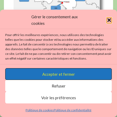
Gérer le consentement aux
cookies
cliquez sur la carte pour l'agrandir...
Pour offrir les meilleures expériences, nous utilisons des technologies
telles que les cookies pour stocker et/ou accéder aux informations des
appareils. Le fait de consentir à ces technologies nous permettra de traiter
LES CLUBS DE L’AIN
des données telles que le comportement de navigation ou les ID uniques sur
ce site. Le fait de ne pas consentir ou de retirer son consentement peut avoir
un effet négatif sur certaines caractéristiques et fonctions.
Vous recherchez un club
d’aviron dans l’Ain ?…
Accepter et fermer
Refuser
⇐⇐⇐⇐⇐⇐⇐⇐⇐ 9clubs
Voir les préférences
Météo dans
Politique de cookies
Politique de confidentialité