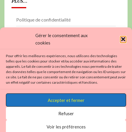
PLUS…
Politique de confidentialité
PLAN DU SITE
Gérer le consentement aux
cookies
contactez nous…
Pour offrir les meilleures expériences, nous utilisons des technologies
Politique de cookies (UE)
telles que les cookies pour stocker et/ou accéder aux informations des
appareils. Le fait de consentir à ces technologies nous permettra de traiter
https://aviron01.fr
des données telles que le comportement de navigation ou les ID uniques sur
ce site. Le fait de ne pas consentir ou de retirer son consentement peut avoir
un effet négatif sur certaines caractéristiques et fonctions.
Accepter et fermer
Refuser
Voir les préférences