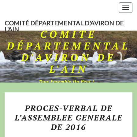
Togg
navig
COMITÉ DÉPARTEMENTAL D'AVIRON DE
L'AIN
COMITÉ
DÉPARTEMENTAL
D'AVIRON DE
L'AIN
Tous Ensemble On Peut !…
PROCES-VERBAL DE
L’ASSEMBLEE GENERALE
DE 2016