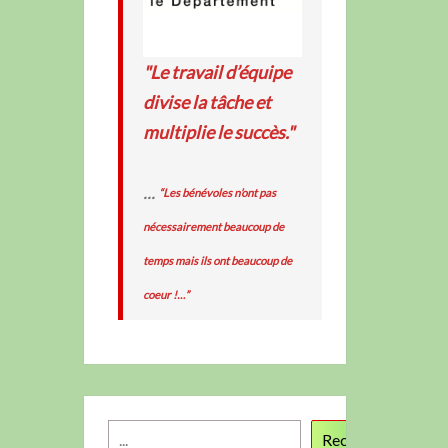
"Le travail d’équipe
divise la tâche et
multiplie le succès."
...
“Les bénévoles n’ont pas
nécessairement beaucoup de
temps mais ils ont beaucoup de
coeur !…”
Recherche