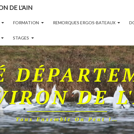
N DE L'AIN
FORMATION
REMORQUES ERGOS-BATEAUX
D
STAGES
É DÉPARTE
VIRON DE L
Tous Ensemble On Peut !…