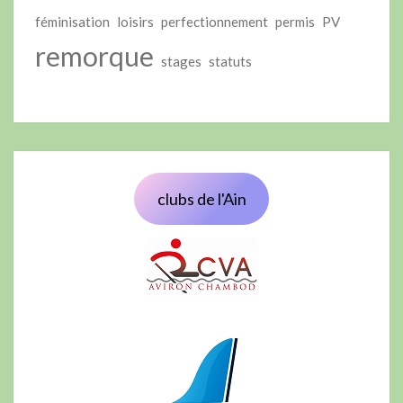
féminisation
loisirs
perfectionnement
permis
PV
remorque
stages
statuts
clubs de l'Ain