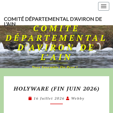
Togg
navig
COMITÉ DÉPARTEMENTAL D'AVIRON DE
L'AIN
COMITÉ
DÉPARTEMENTAL
D'AVIRON DE
L'AIN
Tous Ensemble On Peut !…
HOLYWARE (FIN JUIN 2026)
16 Juillet 2026
Webby